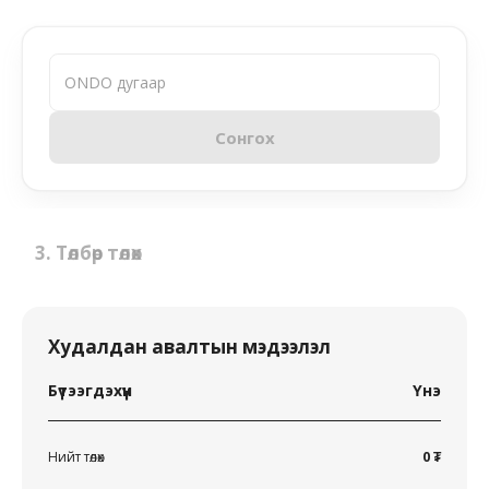
ONDO дугаар
Сонгох
3
.
Төлбөр төлөх
Худалдан авалтын мэдээлэл
Бүтээгдэхүүн
Үнэ
Нийт төлөх
0 ₮