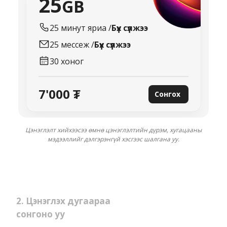
25
GB
25 минут
яриа /
Бүх сүлжээ
25
мессеж /
Бүх сүлжээ
30
хоног
7'000 ₮
Сонгох
Цэнэглэлт хийхээсээ өмнө цэнэглэлтийн дүрэм, хугацааны
мэдээллийг дэлгэрэнгүй хэсгээс шалгана уу.
2
.
Цэнэглэх дугаараа
сонгоно уу