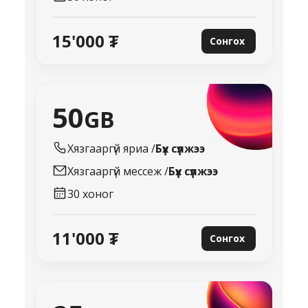
15'000 ₮
Сонгох
50
GB
Хязгааргүй
яриа /
Бүх сүлжээ
Хязгааргүй
мессеж /
Бүх сүлжээ
30
хоног
11'000 ₮
Сонгох