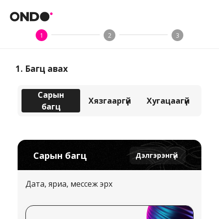
1
2
3
1
.
Багц авах
Сарын
Хязгааргүй
Хугацаагүй
багц
Сарын багц
Дэлгэрэнгүй
Дата, яриа, мессеж эрх