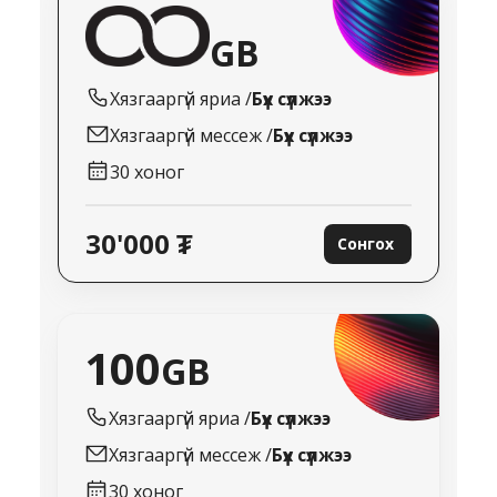
GB
Хязгааргүй
яриа /
Бүх сүлжээ
Хязгааргүй
мессеж /
Бүх сүлжээ
30
хоног
30'000 ₮
Сонгох
100
GB
Хязгааргүй
яриа /
Бүх сүлжээ
Хязгааргүй
мессеж /
Бүх сүлжээ
30
хоног