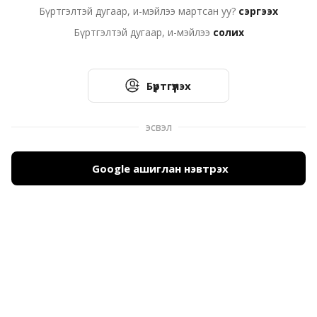
Бүртгэлтэй дугаар, и-мэйлээ мартсан уу?
сэргээх
Бүртгэлтэй дугаар, и-мэйлээ
солих
Бүртгүүлэх
эсвэл
Google ашиглан нэвтрэх