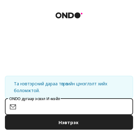
Та нэвтэрсний дараа төгрөгийн цэнэглэлт хийх
боломжтой.
ONDO дугаар эсвэл И-мэйл
Нэвтрэх